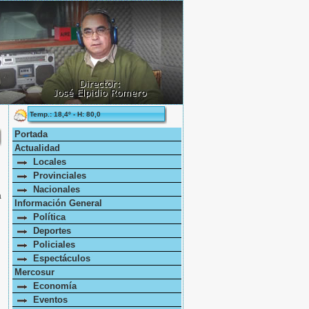
Temp.: 18,4º - H: 80,0
s
Portada
Actualidad
Locales
Provinciales
Nacionales
a
Información General
Política
Deportes
Policiales
Espectáculos
Mercosur
Economía
Eventos