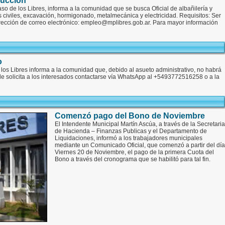
rucción
o de los Libres, informa a la comunidad que se busca Oficial de albañilería y
 civiles, excavación, hormigonado, metalmecánica y electricidad. Requisitos: Ser
rección de correo electrónico: empleo@mplibres.gob.ar. Para mayor información
o
los Libres informa a la comunidad que, debido al asueto administrativo, no habrá
e le solicita a los interesados contactarse vía WhatsApp al +5493772516258 o a la
Comenzó pago del Bono de Noviembre
El Intendente Municipal Martín Ascúa, a través de la Secretaria
de Hacienda – Finanzas Publicas y el Departamento de
Liquidaciones, informó a los trabajadores municipales
mediante un Comunicado Oficial, que comenzó a partir del día
Viernes 20 de Noviembre, el pago de la primera Cuota del
Bono a través del cronograma que se habilitó para tal fin.