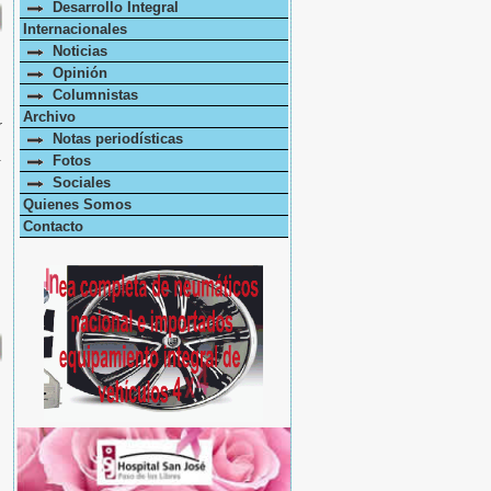
Desarrollo Integral
Internacionales
Noticias
Opinión
Columnistas
Archivo
r
Notas periodísticas
a
Fotos
Sociales
Quienes Somos
Contacto