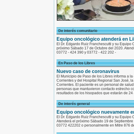
De interés comunitario
Equipo oncológico atenderá en Li
El Dr. Edgardo Ruiz Franchescutti y su Equipo 
próximo Sábado 17 de Octubre del 2020. Atender
03772 - 424 390 y 03772 - 422 202 -
En Paso de los Libres
Nuevo caso de coronavirus
El Municipio de Paso de los Libres informa a la
Corrientes y del Hospital Regional San José, l
Corrientes. El paciente es un personal de salud
personas que mantuvieron contacto estrecho con
resultados de los hisopados que estarán de 24 
De interés general
Equipo oncológico nuevamente en
El Dr. Edgardo Ruiz Franchescutti y su Equipo 
Atenderá el próximo Sábado 19 de Septiembre d
03772 422202 o personalmente en Mitre 876 de