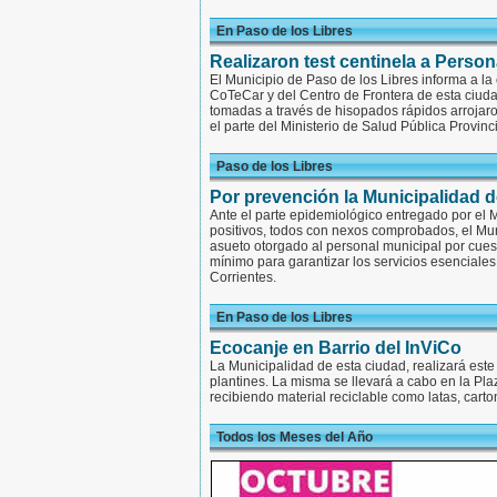
En Paso de los Libres
Realizaron test centinela a Perso
El Municipio de Paso de los Libres informa a la
CoTeCar y del Centro de Frontera de esta ciuda
tomadas a través de hisopados rápidos arrojaron
el parte del Ministerio de Salud Pública Provinci
Paso de los Libres
Por prevención la Municipalidad d
Ante el parte epidemiológico entregado por el 
positivos, todos con nexos comprobados, el Mun
asueto otorgado al personal municipal por cues
mínimo para garantizar los servicios esenciales 
Corrientes.
En Paso de los Libres
Ecocanje en Barrio del InViCo
La Municipalidad de esta ciudad, realizará est
plantines. La misma se llevará a cabo en la Pla
recibiendo material reciclable como latas, carto
Todos los Meses del Año