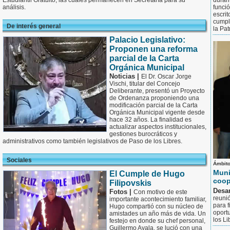
Estudiantil Gratuito, las cuales permanecen en Secretaría para su
durant
análisis.
funció
escrit
cumpl
De interés general
la Pat
Palacio Legislativo:
Proponen una reforma
parcial de la Carta
Orgánica Municipal
Noticias |
El Dr. Oscar Jorge
Vischi, titular del Concejo
Deliberante, presentó un Proyecto
de Ordenanza proponiendo una
modificación parcial de la Carta
Orgánica Municipal vigente desde
hace 32 años. La finalidad es
actualizar aspectos institucionales,
gestiones burocráticos y
administrativos como también legislativos de Paso de los Libres.
Sociales
Ámbito
Muni
El Cumple de Hugo
coop
Filipovskis
Desar
Fotos |
Con motivo de este
reunió
importante acontecimiento familiar,
para f
Hugo compartió con su núcleo de
oport
amistades un año más de vida. Un
los Li
festejo en donde su chef personal,
Guillermo Ayala, se lució con una