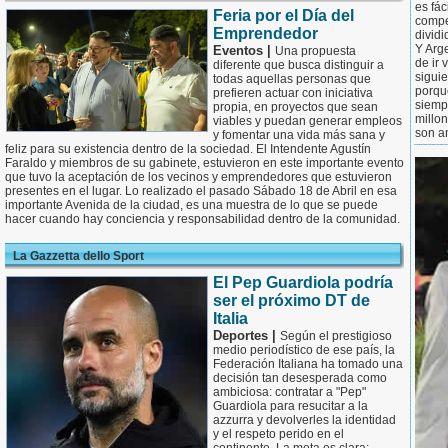
es fá
Feria por el Día del
compe
Emprendedor
dividi
Y Arge
Eventos |
Una propuesta
de ir 
diferente que busca distinguir a
siguie
todas aquellas personas que
porqu
prefieren actuar con iniciativa
siemp
propia, en proyectos que sean
millo
viables y puedan generar empleos
son am
y fomentar una vida más sana y
feliz para su existencia dentro de la sociedad. El Intendente Agustín
Faraldo y miembros de su gabinete, estuvieron en este importante evento
que tuvo la aceptación de los vecinos y emprendedores que estuvieron
presentes en el lugar. Lo realizado el pasado Sábado 18 de Abril en esa
importante Avenida de la ciudad, es una muestra de lo que se puede
hacer cuando hay conciencia y responsabilidad dentro de la comunidad.
La Gazzetta dello Sport
El Pep Guardiola podría
ser el próximo DT de
Italia
Deportes |
Según el prestigioso
medio periodístico de ese país, la
Federación Italiana ha tomado una
decisión tan desesperada como
ambiciosa: contratar a "Pep"
Guardiola para resucitar a la
azzurra y devolverles la identidad
y el respeto perido en el