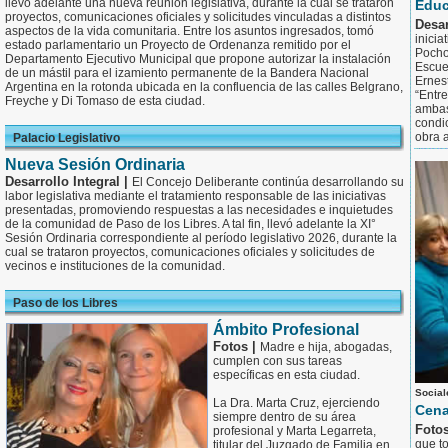
llevó adelante una nueva reunión legislativa, durante la cual se trataron
Educ
proyectos, comunicaciones oficiales y solicitudes vinculadas a distintos
Desar
aspectos de la vida comunitaria. Entre los asuntos ingresados, tomó
inicia
estado parlamentario un Proyecto de Ordenanza remitido por el
Pocho
Departamento Ejecutivo Municipal que propone autorizar la instalación
Escue
de un mástil para el izamiento permanente de la Bandera Nacional
Ernes
Argentina en la rotonda ubicada en la confluencia de las calles Belgrano,
“Entr
Freyche y Di Tomaso de esta ciudad.
ambas
condi
obra 
Palacio Legislativo
Nueva Sesión Ordinaria
Desarrollo Integral |
El Concejo Deliberante continúa desarrollando su
labor legislativa mediante el tratamiento responsable de las iniciativas
presentadas, promoviendo respuestas a las necesidades e inquietudes
de la comunidad de Paso de los Libres. A tal fin, llevó adelante la XI°
Sesión Ordinaria correspondiente al período legislativo 2026, durante la
cual se trataron proyectos, comunicaciones oficiales y solicitudes de
vecinos e instituciones de la comunidad.
Paso de los Libres
Ámbito Profesional
Fotos |
Madre e hija, abogadas,
cumplen con sus tareas
específicas en esta ciudad.
Social
La Dra. Marta Cruz, ejerciendo
Cena
siempre dentro de su área
Foto
profesional y Marta Legarreta,
que to
titular del Juzgado de Familia en