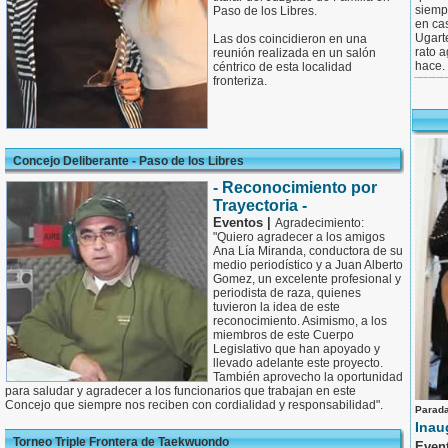
siemp
Paso de los Libres.
en ca
Ugart
Las dos coincidieron en una
rato 
reunión realizada en un salón
hace.
céntrico de esta localidad
fronteriza.
Concejo Deliberante - Paso de los Libres
- Reconocimiento por
Trayectoria -
Eventos |
Agradecimiento:
"Quiero agradecer a los amigos
Ana Lía Miranda, conductora de su
medio periodístico y a Juan Alberto
Gomez, un excelente profesional y
periodista de raza, quienes
tuvieron la idea de este
reconocimiento. Asimismo, a los
miembros de este Cuerpo
Legislativo que han apoyado y
llevado adelante este proyecto.
También aprovecho la oportunidad
para saludar y agradecer a los funcionarios que trabajan en este
Concejo que siempre nos reciben con cordialidad y responsabilidad".
Parad
Inau
Torneo Triple Frontera de Taekwuondo
Even