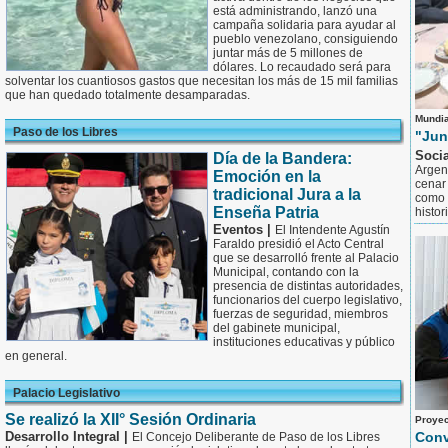
está administrando, lanzó una
campaña solidaria para ayudar al
pueblo venezolano, consiguiendo
juntar más de 5 millones de
dólares. Lo recaudado será para
solventar los cuantiosos gastos que necesitan los más de 15 mil familias
que han quedado totalmente desamparadas.
Mundia
Paso de los Libres
"Jun
Socia
Día de la Bandera:
Argent
Emoción en la
cenar 
tradicional Jura a la
como 
Enseña Patria
histor
Eventos |
El Intendente Agustín
Faraldo presidió el Acto Central
que se desarrolló frente al Palacio
Municipal, contando con la
presencia de distintas autoridades,
funcionarios del cuerpo legislativo,
fuerzas de seguridad, miembros
del gabinete municipal,
instituciones educativas y público
en general.
Palacio Legislativo
Se realizó la XII° Sesión Ordinaria
Proyec
Desarrollo Integral |
Conv
El Concejo Deliberante de Paso de los Libres