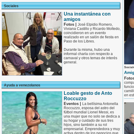
Sociales
Una instantánea con
amigos
Fotos |
José Elpidio Romero,
Viviana Castillo y Ricardo Moltedo,
coincidieron en un evento
realizado en un salón de fiesta en
Paso de los Libres.
Durante la misma, hubo una
informal charla con respecto a
carnaval y otros temas de interés
general.
Social
Amig
Foto
compa
Ayuda a venezolanos
funci
camil
Loable gesto de Anto
en es
Roccuzzo
Eventos |
La bellísima Antonella
Roccuzzo, esposa del astro del
fútbol mundial Lionel Messi, es
una mujer que no solo se dedica a
su hogar y cuidado de sus tres
hijos, sino también a su rol
empresarial. Emprendedora y muy
activa dentro de los negocios que