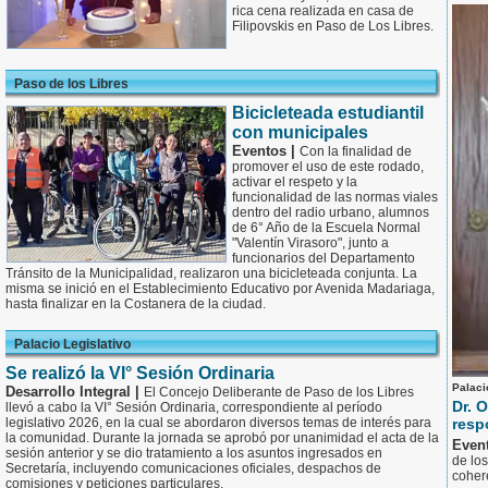
rica cena realizada en casa de
Filipovskis en Paso de Los Libres.
Paso de los Libres
Bicicleteada estudiantil
con municipales
Eventos |
Con la finalidad de
promover el uso de este rodado,
activar el respeto y la
funcionalidad de las normas viales
dentro del radio urbano, alumnos
de 6° Año de la Escuela Normal
"Valentín Virasoro", junto a
funcionarios del Departamento
Tránsito de la Municipalidad, realizaron una bicicleteada conjunta. La
misma se inició en el Establecimiento Educativo por Avenida Madariaga,
hasta finalizar en la Costanera de la ciudad.
Palacio Legislativo
Se realizó la VI° Sesión Ordinaria
Palaci
Desarrollo Integral |
El Concejo Deliberante de Paso de los Libres
Dr. 
llevó a cabo la VI° Sesión Ordinaria, correspondiente al período
legislativo 2026, en la cual se abordaron diversos temas de interés para
resp
la comunidad. Durante la jornada se aprobó por unanimidad el acta de la
Even
sesión anterior y se dio tratamiento a los asuntos ingresados en
de los
Secretaría, incluyendo comunicaciones oficiales, despachos de
coher
comisiones y peticiones particulares.