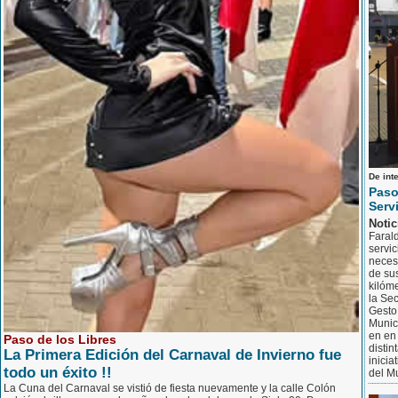
De int
Paso
Serv
Notic
Faral
servi
necesi
de sus
kilóm
la Sec
Gesto,
Munic
en en
Paso de los Libres
distin
La Primera Edición del Carnaval de Invierno fue
inicia
todo un éxito !!
del Mu
La Cuna del Carnaval se vistió de fiesta nuevamente y la calle Colón