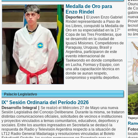
Osuna
Medalla de Oro para
de Co
Enzo Rindel
gabine
Deportes |
nuevas
El joven Enzo Gabriel
Provi
Rindel representando a Paso de
tecno
los Libres, conquistó la Medalla de
entreg
Oro en su especialidad en la 17°
su áre
Copa de las Tres Frontderas, que
se desarrolló en la ciudad de
Iguazú Misiones. Competidores de
Paraguay, Uruguay, Brasil y
Argentina, participaron de este
evento internacional de
Taekwondo en donde compitieron
en Lucha, Formas y Equipo, con
una alta capacitación técnica en
donde se aunan respeto,
compromiso y espíritu deportivo.
Palacio Legislativo
IX° Sesión Ordinaria del Período 2026
Desarrollo Integral |
Se realizó el Miércoles 27 de Mayo una nueva
Sesión Legislativa del Concejo Deliberane. Durante la misma, se trataron
distintas comunicaciones oficiales, solicitudes de vecinos e instituciones
Yapeyú
y proyectos vinculados a temas comunitarios, educativos, deportivos y
Ramó
sociales. Entre los asuntos ingresados en Secretaría se destacó la
Foto
respuesta de Radio y Televisión Argentina respecto a la situación de
LT12 Radio General Madariaga y resoluciones vinculadas al Boleto
locali