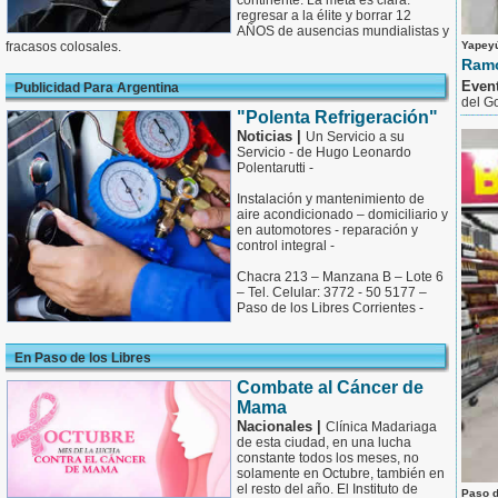
continente. La meta es clara:
regresar a la élite y borrar 12
AÑOS de ausencias mundialistas y
fracasos colosales.
Yapeyú
Ramó
Even
Publicidad Para Argentina
del G
"Polenta Refrigeración"
Noticias |
Un Servicio a su
Servicio - de Hugo Leonardo
Polentarutti -
Instalación y mantenimiento de
aire acondicionado – domiciliario y
en automotores - reparación y
control integral -
Chacra 213 – Manzana B – Lote 6
– Tel. Celular: 3772 - 50 5177 –
Paso de los Libres Corrientes -
En Paso de los Libres
Combate al Cáncer de
Mama
Nacionales |
Clínica Madariaga
de esta ciudad, en una lucha
constante todos los meses, no
solamente en Octubre, también en
el resto del año. El Instituto de
Paso d