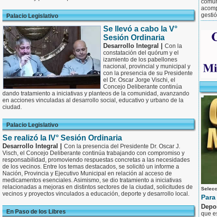
comun
acomp
gesti
Palacio Legislativo
Se llevó a cabo la V°
Sesión Ordinaria
Desarrollo Integral |
Con la
constatación del quórum y el
izamiento de los pabellones
nacional, provincial y municipal y
con la presencia de su Presidente
el Dr. Oscar Jorge Vischi, el
Concejo Deliberante continúa
dando tratamiento a iniciativas y planteos de la comunidad, avanzando
en acciones vinculadas al desarrollo social, educativo y urbano de la
ciudad.
Palacio Legislativo
Se realizó la IV° Sesión Ordinaria
Desarrollo Integral |
Con la presencia del Presidente Dr. Oscar J.
Visch, el Concejo Deliberante continúa trabajando con compromiso y
responsabilidad, promoviendo respuestas concretas a las necesidades
de los vecinos. Entre los temas destacados, se solicitó un informe a
Nación, Provincia y Ejecutivo Municipal en relación al acceso de
medicamentos esenciales. Asimismo, se dio tratamiento a iniciativas
relacionadas a mejoras en distintos sectores de la ciudad, solicitudes de
Selecc
vecinos y proyectos vinculados a educación, deporte y desarrollo local.
Para 
Depo
En Paso de los Libres
que es