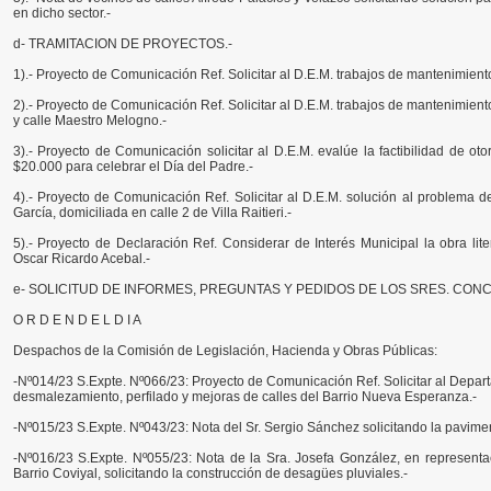
en dicho sector.-
d- TRAMITACION DE PROYECTOS.-
1).- Proyecto de Comunicación Ref. Solicitar al D.E.M. trabajos de mantenimient
2).- Proyecto de Comunicación Ref. Solicitar al D.E.M. trabajos de mantenimiento 
y calle Maestro Melogno.-
3).- Proyecto de Comunicación solicitar al D.E.M. evalúe la factibilidad de o
$20.000 para celebrar el Día del Padre.-
4).- Proyecto de Comunicación Ref. Solicitar al D.E.M. solución al problema 
García, domiciliada en calle 2 de Villa Raitieri.-
5).- Proyecto de Declaración Ref. Considerar de Interés Municipal la obra liter
Oscar Ricardo Acebal.-
e- SOLICITUD DE INFORMES, PREGUNTAS Y PEDIDOS DE LOS SRES. CONC
O R D E N D E L D I A
Despachos de la Comisión de Legislación, Hacienda y Obras Públicas:
-Nº014/23 S.Expte. Nº066/23: Proyecto de Comunicación Ref. Solicitar al Depart
desmalezamiento, perfilado y mejoras de calles del Barrio Nueva Esperanza.-
-Nº015/23 S.Expte. Nº043/23: Nota del Sr. Sergio Sánchez solicitando la pavimen
-Nº016/23 S.Expte. Nº055/23: Nota de la Sra. Josefa González, en representaci
Barrio Coviyal, solicitando la construcción de desagües pluviales.-