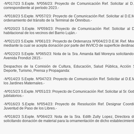
-Nº017/23 S.Expte. Nº056/23: Proyecto de Comunicación Ref. Solicitar al D
correspondiente al período 2023.-
-Nº018/23 S.Expte. Nº057/23: Proyecto de Comunicación Ref. Solicitar al D.E.M
ordenamiento del tránsito de la Terminal de Ómnibus.-
-Nº020/23 S.Expte. Nº059/23: Proyecto de Comunicación Ref. Solicitar al 
habitacional de los vecinos del Barrio Luján.-
-Nº021/23 S.Expte. Nº061/23: Proyecto de Ordenanza Nº004/23 D.E.M. Ref. Modif
mediante la cual se acepta donación por parte del INVICO de superficie destina
-Nº022/23 S.Expte. Nº065/23: Nota de la Sra. Amanda Itatí Moreyra solicitand
Avenida Frondizi 2815.-
Despachos de la Comisión de Cultura, Educación, Salud Pública, Acción So
Deporte, Turismo, Prensa y Propaganda:
-Nº014/23 S.Expte. Nº047/23: Proyecto de Comunicación Ref. Solicitar al D.E.
los Jardines Maternales.-
-Nº015/23 S.Expte. Nº051/23: Proyecto de Comunicación Ref. Solicitar al Sr. Gob
jubilatorios.-
-Nº016/23 S.Expte. Nº054/23: Proyecto de Resolución Ref. Designar Coord
Juventud de Paso de los Libres.-
-Nº018/23 S.Expte. Nº064/23: Nota de la Sra. Edith Zully Lopez, Directora d
solicitando donación de material para la ornamentación de dicho establecimient