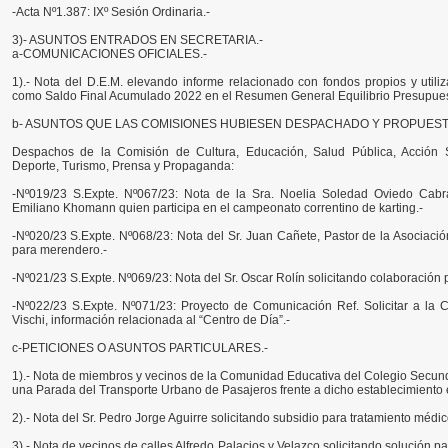
-Acta Nº1.387: IXº Sesión Ordinaria.-
3)- ASUNTOS ENTRADOS EN SECRETARIA.-
a-COMUNICACIONES OFICIALES.-
1).- Nota del D.E.M. elevando informe relacionado con fondos propios y utili
como Saldo Final Acumulado 2022 en el Resumen General Equilibrio Presupues
b- ASUNTOS QUE LAS COMISIONES HUBIESEN DESPACHADO Y PROPUESTO
Despachos de la Comisión de Cultura, Educación, Salud Pública, Acción So
Deporte, Turismo, Prensa y Propaganda:
-Nº019/23 S.Expte. Nº067/23: Nota de la Sra. Noelia Soledad Oviedo Cabra
Emiliano Khomann quien participa en el campeonato correntino de karting.-
-Nº020/23 S.Expte. Nº068/23: Nota del Sr. Juan Cañete, Pastor de la Asociación
para merendero.-
-Nº021/23 S.Expte. Nº069/23: Nota del Sr. Oscar Rolín solicitando colaboración p
-Nº022/23 S.Expte. Nº071/23: Proyecto de Comunicación Ref. Solicitar a la 
Vischi, información relacionada al “Centro de Día”.-
c-PETICIONES O ASUNTOS PARTICULARES.-
1).- Nota de miembros y vecinos de la Comunidad Educativa del Colegio Secunda
una Parada del Transporte Urbano de Pasajeros frente a dicho establecimiento 
2).- Nota del Sr. Pedro Jorge Aguirre solicitando subsidio para tratamiento médic
3).- Nota de vecinos de calles Alfredo Palacios y Velazco solicitando solución 