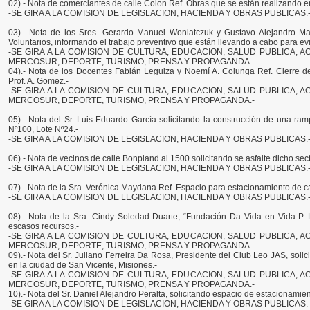
02).- Nota de comerciantes de calle Colon Ref. Obras que se están realizando en
-SE GIRA A LA COMISION DE LEGISLACION, HACIENDA Y OBRAS PUBLICAS.
03).- Nota de los Sres. Gerardo Manuel Woniatczuk y Gustavo Alejandro Ma
Voluntarios, informando el trabajo preventivo que están llevando a cabo para evit
-SE GIRA A LA COMISION DE CULTURA, EDUCACION, SALUD PUBLICA, A
MERCOSUR, DEPORTE, TURISMO, PRENSA Y PROPAGANDA.-
04).- Nota de los Docentes Fabián Leguiza y Noemí A. Colunga Ref. Cierre de
Prof. A. Gomez.-
-SE GIRA A LA COMISION DE CULTURA, EDUCACION, SALUD PUBLICA, A
MERCOSUR, DEPORTE, TURISMO, PRENSA Y PROPAGANDA.-
05).- Nota del Sr. Luis Eduardo García solicitando la construcción de una ra
Nº100, Lote Nº24.-
-SE GIRA A LA COMISION DE LEGISLACION, HACIENDA Y OBRAS PUBLICAS.
06).- Nota de vecinos de calle Bonpland al 1500 solicitando se asfalte dicho sect
-SE GIRA A LA COMISION DE LEGISLACION, HACIENDA Y OBRAS PUBLICAS.
07).- Nota de la Sra. Verónica Maydana Ref. Espacio para estacionamiento de ca
-SE GIRA A LA COMISION DE LEGISLACION, HACIENDA Y OBRAS PUBLICAS.
08).- Nota de la Sra. Cindy Soledad Duarte, “Fundación Da Vida en Vida P. L
escasos recursos.-
-SE GIRA A LA COMISION DE CULTURA, EDUCACION, SALUD PUBLICA, A
MERCOSUR, DEPORTE, TURISMO, PRENSA Y PROPAGANDA.-
09).- Nota del Sr. Juliano Ferreira Da Rosa, Presidente del Club Leo JAS, solic
en la ciudad de San Vicente, Misiones.-
-SE GIRA A LA COMISION DE CULTURA, EDUCACION, SALUD PUBLICA, A
MERCOSUR, DEPORTE, TURISMO, PRENSA Y PROPAGANDA.-
10).- Nota del Sr. Daniel Alejandro Peralta, solicitando espacio de estacionami
-SE GIRA A LA COMISION DE LEGISLACION, HACIENDA Y OBRAS PUBLICAS.