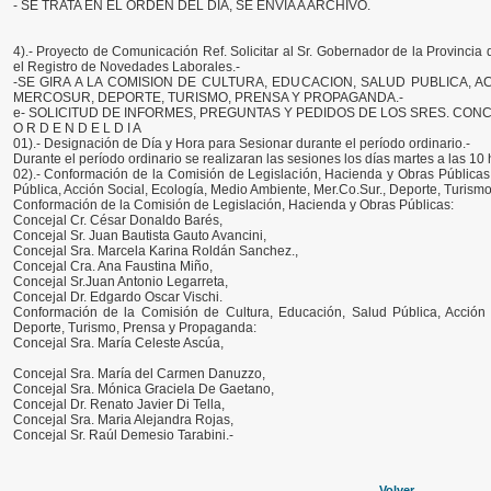
- SE TRATA EN EL ORDEN DEL DÍA, SE ENVIA A ARCHIVO.
4).- Proyecto de Comunicación Ref. Solicitar al Sr. Gobernador de la Provincia 
el Registro de Novedades Laborales.-
-SE GIRA A LA COMISION DE CULTURA, EDUCACION, SALUD PUBLICA, A
MERCOSUR, DEPORTE, TURISMO, PRENSA Y PROPAGANDA.-
e- SOLICITUD DE INFORMES, PREGUNTAS Y PEDIDOS DE LOS SRES. CONC
O R D E N D E L D I A
01).- Designación de Día y Hora para Sesionar durante el período ordinario.-
Durante el período ordinario se realizaran las sesiones los días martes a las 10 
02).- Conformación de la Comisión de Legislación, Hacienda y Obras Públicas
Pública, Acción Social, Ecología, Medio Ambiente, Mer.Co.Sur., Deporte, Turism
Conformación de la Comisión de Legislación, Hacienda y Obras Públicas:
Concejal Cr. César Donaldo Barés,
Concejal Sr. Juan Bautista Gauto Avancini,
Concejal Sra. Marcela Karina Roldán Sanchez.,
Concejal Cra. Ana Faustina Miño,
Concejal Sr.Juan Antonio Legarreta,
Concejal Dr. Edgardo Oscar Vischi.
Conformación de la Comisión de Cultura, Educación, Salud Pública, Acción S
Deporte, Turismo, Prensa y Propaganda:
Concejal Sra. María Celeste Ascúa,
Concejal Sra. María del Carmen Danuzzo,
Concejal Sra. Mónica Graciela De Gaetano,
Concejal Dr. Renato Javier Di Tella,
Concejal Sra. Maria Alejandra Rojas,
Concejal Sr. Raúl Demesio Tarabini.-
Volver