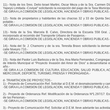
11).- Nota de los Sres. Delio Israel Martini, Oscar Meza y de la Sra. Carmen D
Yapeyú Limitada -Coviyal” solicitando la excepción del pago de la Tasa Municip
-SE GIRA A LA COMISION DE LEGISLACION, HACIENDA Y OBRAS PUBLICAS.
12).- Nota de propietarios y habitantes de las chacras 32 y 33 de Quinta Se
potable.-
-SE GIRA A LA COMISION DE LEGISLACION, HACIENDA Y OBRAS PUBLICAS.
13).- Nota de la Sra. Marcela B. Calvo, Directora de la Escuela 558 Gral. 
incorporado al recorrido del Transporte Urbano de Pasajeros.-
-SE GIRA A LA COMISION DE LEGISLACION, HACIENDA Y OBRAS PUBLICAS.
14).- Nota del Sr. J. Chamorro y de la sra. Teresita Bravo solicitando la dem
calle Niveyro 710.-
-SE GIRA A LA COMISION DE LEGISLACION, HACIENDA Y OBRAS PUBLICAS.
15).- Nota del Pastor Luis Barboza y de la Sra. Ana Maria Fernandez, Congregaci
de Interés Municipal el “Proyecto Invasión del Amor de Dios” a desarrollarse 
año.-
-SE GIRA A LA COMISION DE CULTURA, EDUCACION, SALUD PUBLICA, A
MERCOSUR, DEPORTE, TURISMO, PRENSA Y PROPAGANDA.-
d- TRAMITACION DE PROYECTOS.-
1).- Proyecto de Comunicación Ref. Solicitar al D.E.M. el desmalezamiento y can
-SE GIRA A LA COMISION DE LEGISLACION, HACIENDA Y OBRAS PUBLICAS.
2).- Proyecto de Ordenanza Ref. Modificación de la Ordenanza Nº1.297/17: Est
de las Personas.-
-SE GIRA A LA COMISION DE LEGISLACION, HACIENDA Y OBRAS PUBLICAS.
3).- Proyecto de Comunicación Ref. Solicitar al D.E.M. lleve adelante las activi