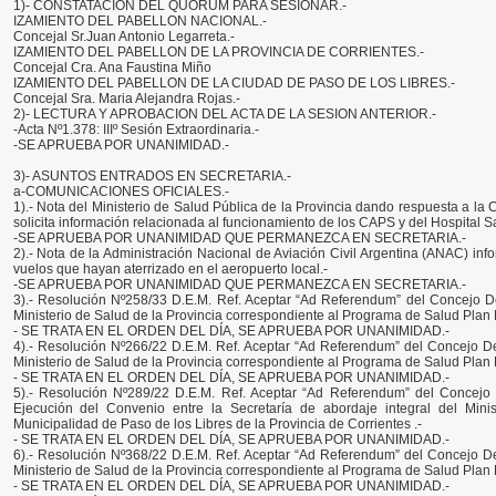
1)- CONSTATACION DEL QUORUM PARA SESIONAR.-
IZAMIENTO DEL PABELLON NACIONAL.-
Concejal Sr.Juan Antonio Legarreta.-
IZAMIENTO DEL PABELLON DE LA PROVINCIA DE CORRIENTES.-
Concejal Cra. Ana Faustina Miño
IZAMIENTO DEL PABELLON DE LA CIUDAD DE PASO DE LOS LIBRES.-
Concejal Sra. Maria Alejandra Rojas.-
2)- LECTURA Y APROBACION DEL ACTA DE LA SESION ANTERIOR.-
-Acta Nº1.378: IIIº Sesión Extraordinaria.-
-SE APRUEBA POR UNANIMIDAD.-
3)- ASUNTOS ENTRADOS EN SECRETARIA.-
a-COMUNICACIONES OFICIALES.-
1).- Nota del Ministerio de Salud Pública de la Provincia dando respuesta a l
solicita información relacionada al funcionamiento de los CAPS y del Hospital S
-SE APRUEBA POR UNANIMIDAD QUE PERMANEZCA EN SECRETARIA.-
2).- Nota de la Administración Nacional de Aviación Civil Argentina (ANAC) in
vuelos que hayan aterrizado en el aeropuerto local.-
-SE APRUEBA POR UNANIMIDAD QUE PERMANEZCA EN SECRETARIA.-
3).- Resolución Nº258/33 D.E.M. Ref. Aceptar “Ad Referendum” del Concejo D
Ministerio de Salud de la Provincia correspondiente al Programa de Salud Plan 
- SE TRATA EN EL ORDEN DEL DÍA, SE APRUEBA POR UNANIMIDAD.-
4).- Resolución Nº266/22 D.E.M. Ref. Aceptar “Ad Referendum” del Concejo D
Ministerio de Salud de la Provincia correspondiente al Programa de Salud Plan 
- SE TRATA EN EL ORDEN DEL DÍA, SE APRUEBA POR UNANIMIDAD.-
5).- Resolución Nº289/22 D.E.M. Ref. Aceptar “Ad Referendum” del Concejo
Ejecución del Convenio entre la Secretaría de abordaje integral del Mini
Municipalidad de Paso de los Libres de la Provincia de Corrientes .-
- SE TRATA EN EL ORDEN DEL DÍA, SE APRUEBA POR UNANIMIDAD.-
6).- Resolución Nº368/22 D.E.M. Ref. Aceptar “Ad Referendum” del Concejo D
Ministerio de Salud de la Provincia correspondiente al Programa de Salud Plan 
- SE TRATA EN EL ORDEN DEL DÍA, SE APRUEBA POR UNANIMIDAD.-