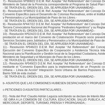
7).- Resolución Nº369/22 D.E.M. Ref. Aceptar “Ad Referendum” del Concejo D
Ministerio de Salud de la Provincia correspondiente al Programa de Salud Plan 
- SE TRATA EN EL ORDEN DEL DÍA, SE APRUEBA POR UNANIMIDAD.-
8).- Resolución Nº385/22 D.E.M. Ref. Aceptar “Ad Referendum” del Concejo D
Convenio Específico para el Desarrollo de Colonias Recreativas, entre el Instit
y Pensionados y La Municipalidad de Paso de los Libres.-
- SE TRATA EN EL ORDEN DEL DÍA, SE APRUEBA POR UNANIMIDAD.-
9).- Resolución Nº447/22 D.E.M. Ref. Aceptar “Ad Referendum” del Concejo De
Tercera Convocatoria Nacional del Programa “Festivales Argentinos” y su Regl
- SE TRATA EN EL ORDEN DEL DÍA, SE APRUEBA POR UNANIMIDAD.-
10).- Resolución Nº024/23 D.E.M. Ref. Aceptar “Ad Referendum” del Concejo D
prestación en el marco del Convenio de Colaboración Proyecto socio preventiv
Servicios Sociales para Jubilados y Pensionados y la Municipalidad de Paso de 
- SE TRATA EN EL ORDEN DEL DÍA, SE APRUEBA POR UNANIMIDAD.-
11).- Resolución Nº046/23 D.E.M. Ref. Aceptar “Ad Referendum” del Conce
Ejecución del Convenio Específico de Cooperación y Asistencia Técnica Inter
Nacional para la Planificación y Gestión local de la Seguridad Ciudadana, Asiste
Ministerio de Seguridad y el Municipio de Paso de los Libres.-
- SE TRATA EN EL ORDEN DEL DÍA, SE APRUEBA POR UNANIMIDAD.-
12).- Resolución Nº049/23 D.E.M. Ref. Aceptar “Ad Referendum” del Concejo 
mediante el “Convenio Específico para la implementación de un Proyecto co
Urbana – Línea de Acción“ Integración Socio Urbana de Barrios Populares R
Barrio 508 de esta ciudad.-
- SE TRATA EN EL ORDEN DEL DÍA, SE APRUEBA POR UNANIMIDAD.-
b- ASUNTOS QUE LAS COMISIONES HUBIESEN DESPACHADO Y PROPUESTO
c-PETICIONES O ASUNTOS PARTICULARES.-
01).- Nota del Prof. Claudio Adrián Leguiza solicitando se declare de Interés Muni
-SE GIRA A LA COMISION DE CULTURA, EDUCACION, SALUD PUBLICA, A
MERCOSUR, DEPORTE, TURISMO, PRENSA Y PROPAGANDA.-