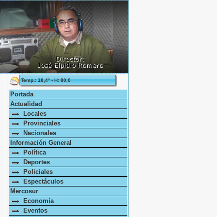
Temp.: 18,4º - H: 80,0
Portada
Actualidad
Locales
Provinciales
Nacionales
Información General
Política
Deportes
Policiales
Espectáculos
Mercosur
Economía
Eventos