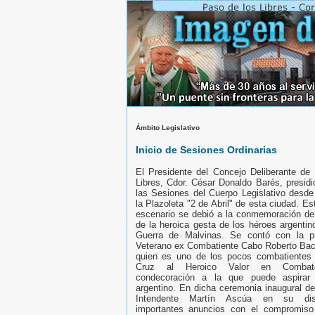
Ámbito Legislativo
Inicio de Sesiones Ordinarias
El Presidente del Concejo Deliberante de
Libres, Cdor. César Donaldo Barés, presidió
las Sesiones del Cuerpo Legislativo desde
la Plazoleta "2 de Abril" de esta ciudad. E
escenario se debió a la conmemoración de
de la heroica gesta de los héroes argentin
Guerra de Malvinas. Se contó con la pr
Veterano ex Combatiente Cabo Roberto Baci
quien es uno de los pocos combatientes e
Cruz al Heroico Valor en Combat
condecoración a la que puede aspirar
argentino. En dicha ceremonia inaugural de
Intendente Martín Ascúa en su dis
importantes anuncios con el compromiso