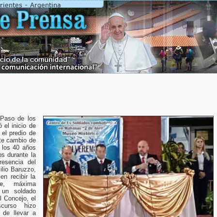
 Paso de los
 el inicio de
 el predio de
ste cambio de
 los 40 años
os durante la
esencia del
lio Baruzzo,
n recibir la
e, máxima
 un soldado
l Concejo, el
curso hizo
 de llevar a