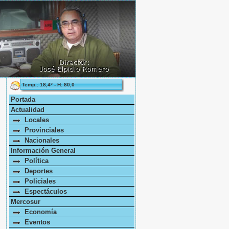
Temp.: 18,4º - H: 80,0
Portada
Actualidad
Locales
Provinciales
Nacionales
Información General
Política
Deportes
Policiales
Espectáculos
Mercosur
Economía
Eventos