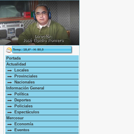
Temp.: 18,4º - H: 80,0
Portada
Actualidad
Locales
Provinciales
Nacionales
Información General
Política
Deportes
Policiales
Espectáculos
Mercosur
Economía
Eventos