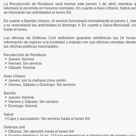
La Recolección de Residuos será normal este jueves 1 de abril, mientras q
retomará la recorrida en horarios normales. En cuanto a Aseo Urbano, habrá serv
se retomarán las actividades el lunes 5/4.
En cuanto a Barrido Urbano, el servicio funcionará normalmente el jueves 1, mie
y se reanudarán las actividades el domingo 4. En cuanto a Salud Municipal, 
hasta el lunes.
Las oficinas de Defensa Civil definieron guardias telefónicas las 24 hor
información de ingreso a la localidad y estarán con sus oficinas cerradas desde 
las oficinas públicas municipales.
Recolección de Residuos
📌 Jueves: Normal
📌 Viernes: Sin servicio
📌 Sábado: Normal
Aseo Urbano
📌 Jueves: por la mañana zona centro
📌 Viernes, Sábado y Domingo: Sin servicio
Barrido
📌 Jueves: Normal
📌 Viernes y Sábado: Sin servicio
📌 Domingo: Normal
Salud
📌Caps y vacunatorio: Sin servicio hasta el lunes 5/4
Defensa civil
📌 Oficinas: Sin atención hasta el lunes 5/4
📌 Guardia telefónica 24 hs: 103 por emergencias e información de ingreso a la