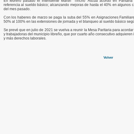
En febrero pasado el intendente Martín “Tincho” Ascúa acordó en Paritar
referencia al sueldo básico; alcanzando mejoras de hasta el 40% en algunos 
del mes pasado.
Con los haberes de marzo se paga la suba del 55% en Asignaciones Familiare
50% al 100% en las extensiones de jornada y el blanqueo al sueldo básico segú
Se prevé que en julio de 2021 se vuelva a reunir la Mesa Paritaria para acordar
y trabajadoras del municipio libreño, que por cuarto año consecutivo adquieren 
y más derechos laborales.
Volver